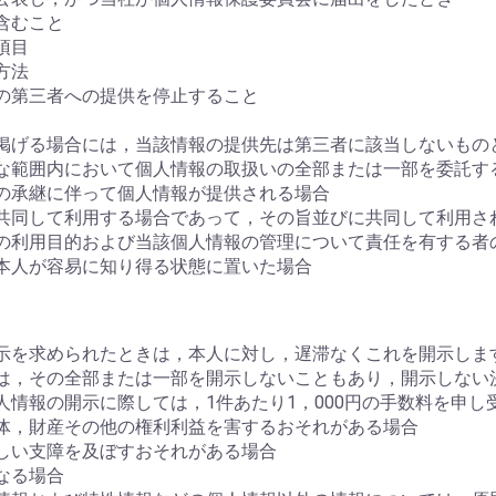
含むこと
項目
方法
の第三者への提供を停止すること
掲げる場合には，当該情報の提供先は第三者に該当しないもの
な範囲内において個人情報の取扱いの全部または一部を委託す
の承継に伴って個人情報が提供される場合
共同して利用する場合であって，その旨並びに共同して利用さ
の利用目的および当該個人情報の管理について責任を有する者
本人が容易に知り得る状態に置いた場合
示を求められたときは，本人に対し，遅滞なくこれを開示しま
は，その全部または一部を開示しないこともあり，開示しない
情報の開示に際しては，1件あたり1，000円の手数料を申し
体，財産その他の権利利益を害するおそれがある場合
しい支障を及ぼすおそれがある場合
なる場合